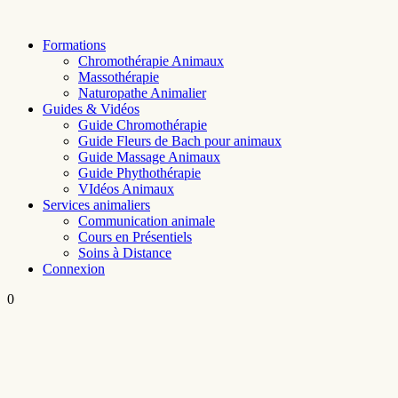
Skip
to
Formations
content
Chromothérapie Animaux
Massothérapie
Naturopathe Animalier
Guides & Vidéos
Guide Chromothérapie
Guide Fleurs de Bach pour animaux
Guide Massage Animaux
Guide Phythothérapie
VIdéos Animaux
Services animaliers
Communication animale
Cours en Présentiels
Soins à Distance
Connexion
0