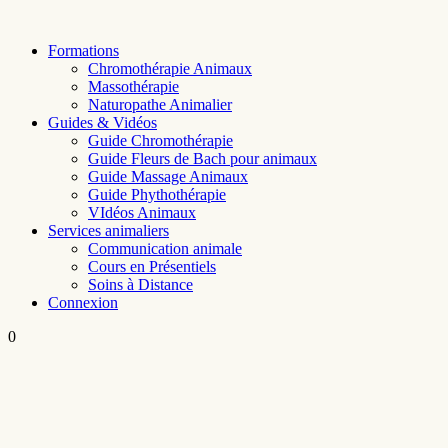
Skip
to
Formations
content
Chromothérapie Animaux
Massothérapie
Naturopathe Animalier
Guides & Vidéos
Guide Chromothérapie
Guide Fleurs de Bach pour animaux
Guide Massage Animaux
Guide Phythothérapie
VIdéos Animaux
Services animaliers
Communication animale
Cours en Présentiels
Soins à Distance
Connexion
0