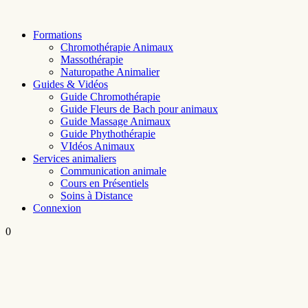
Skip
to
Formations
content
Chromothérapie Animaux
Massothérapie
Naturopathe Animalier
Guides & Vidéos
Guide Chromothérapie
Guide Fleurs de Bach pour animaux
Guide Massage Animaux
Guide Phythothérapie
VIdéos Animaux
Services animaliers
Communication animale
Cours en Présentiels
Soins à Distance
Connexion
0