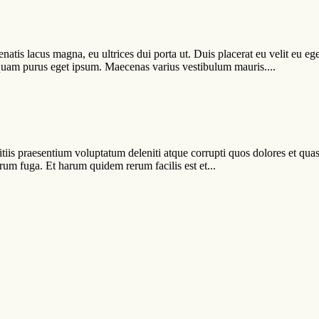
enatis lacus magna, eu ultrices dui porta ut. Duis placerat eu velit eu 
ar quam purus eget ipsum. Maecenas varius vestibulum mauris....
iis praesentium voluptatum deleniti atque corrupti quos dolores et quas 
orum fuga. Et harum quidem rerum facilis est et...