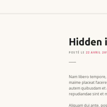
S
k
i
p
t
o
c
Hidden 
o
n
POSTÉ LE
22 AVRIL 20
t
e
n
t
Nam libero tempore, 
maime placeat facere
autem quibusdam et au
repudiandae sint et 
Aliquam dui ante, pos