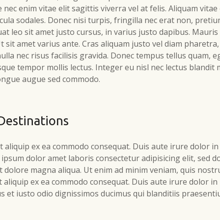
 nec enim vitae elit sagittis viverra vel at felis. Aliquam vita
a sodales. Donec nisi turpis, fringilla nec erat non, pretium
t leo sit amet justo cursus, in varius justo dapibus. Mauris 
sit amet varius ante. Cras aliquam justo vel diam pharetra,
nulla nec risus facilisis gravida. Donec tempus tellus quam, e
sque tempor mollis lectus. Integer eu nisl nec lectus blandit
 congue augue sed commodo.
Destinations
ut aliquip ex ea commodo consequat. Duis aute irure dolor in
 ipsum dolor amet laboris consectetur adipisicing elit, sed
et dolore magna aliqua. Ut enim ad minim veniam, quis nostr
ut aliquip ex ea commodo consequat. Duis aute irure dolor in
s et iusto odio dignissimos ducimus qui blanditiis praesen