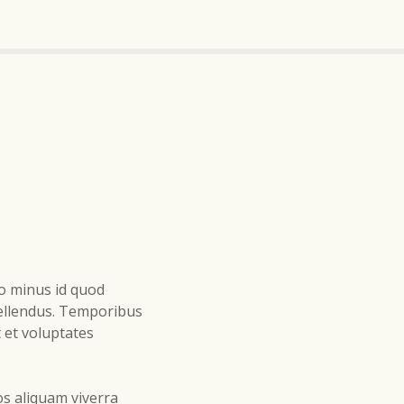
uo minus id quod
ellendus. Temporibus
 et voluptates
os aliquam viverra