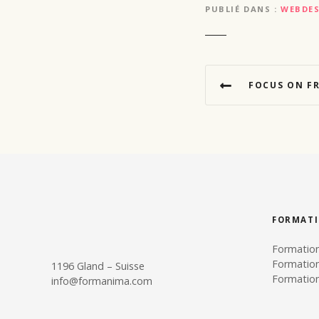
PUBLIÉ DANS
WEBDE
N
FOCUS ON FREE 
a
v
i
g
a
FORMAT
t
Formatio
Formatio
1196 Gland – Suisse
i
Formation
info@formanima.com
o