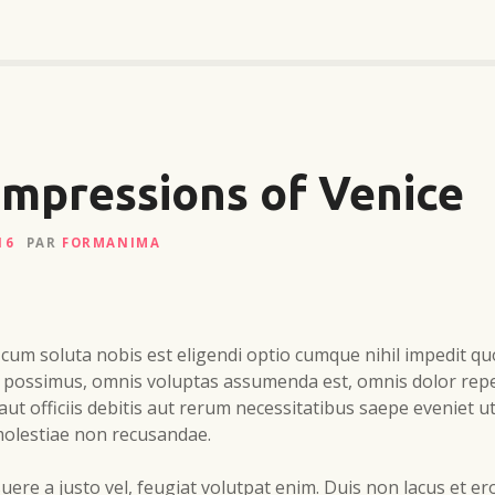
impressions of Venice
16
PAR
FORMANIMA
cum soluta nobis est eligendi optio cumque nihil impedit q
 possimus, omnis voluptas assumenda est, omnis dolor rep
t officiis debitis aut rerum necessitatibus saepe eveniet ut
molestiae non recusandae.
uere a justo vel, feugiat volutpat enim. Duis non lacus et er