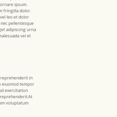
e ornare ipsum.
 fringilla dolor.
vel leo et dolor
 nec pellentesque
get adipiscing urna
 malesuada vel et
 reprehenderit in
 do eiusmod tempor
ud exercitation
 reprehenderit.At
tium voluptatum