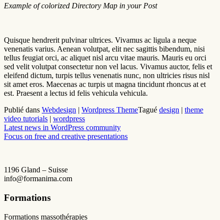
Example of colorized Directory Map in your Post
Quisque hendrerit pulvinar ultrices. Vivamus ac ligula a neque
venenatis varius. Aenean volutpat, elit nec sagittis bibendum, nisi
tellus feugiat orci, ac aliquet nisl arcu vitae mauris. Mauris eu orci
sed velit volutpat consectetur non vel lacus. Vivamus auctor, felis et
eleifend dictum, turpis tellus venenatis nunc, non ultricies risus nisl
sit amet eros. Maecenas ac turpis ut magna tincidunt rhoncus at et
est. Praesent a lectus id felis vehicula vehicula.
Publié dans
Webdesign
|
Wordpress Theme
Tagué
design
|
theme
video tutorials
|
wordpress
Navigation
Latest news in WordPress community
Focus on free and creative presentations
de
l’article
1196 Gland – Suisse
info@formanima.com
Formations
Formations massothérapies