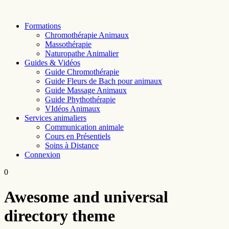
Skip
to
Formations
content
Chromothérapie Animaux
Massothérapie
Naturopathe Animalier
Guides & Vidéos
Guide Chromothérapie
Guide Fleurs de Bach pour animaux
Guide Massage Animaux
Guide Phythothérapie
VIdéos Animaux
Services animaliers
Communication animale
Cours en Présentiels
Soins à Distance
Connexion
0
Awesome and universal
directory theme