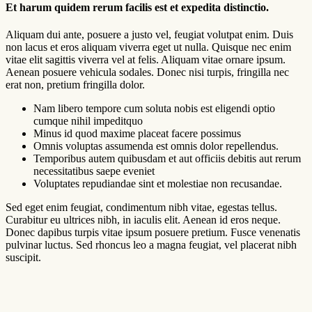
Et harum quidem rerum facilis est et expedita distinctio.
Aliquam dui ante, posuere a justo vel, feugiat volutpat enim. Duis
non lacus et eros aliquam viverra eget ut nulla. Quisque nec enim
vitae elit sagittis viverra vel at felis. Aliquam vitae ornare ipsum.
Aenean posuere vehicula sodales. Donec nisi turpis, fringilla nec
erat non, pretium fringilla dolor.
Nam libero tempore cum soluta nobis est eligendi optio
cumque nihil impeditquo
Minus id quod maxime placeat facere possimus
Omnis voluptas assumenda est omnis dolor repellendus.
Temporibus autem quibusdam et aut officiis debitis aut rerum
necessitatibus saepe eveniet
Voluptates repudiandae sint et molestiae non recusandae.
Sed eget enim feugiat, condimentum nibh vitae, egestas tellus.
Curabitur eu ultrices nibh, in iaculis elit. Aenean id eros neque.
Donec dapibus turpis vitae ipsum posuere pretium. Fusce venenatis
pulvinar luctus. Sed rhoncus leo a magna feugiat, vel placerat nibh
suscipit.