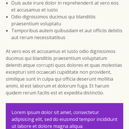
Duis aute irure dolor in reprehenderit at vero eos
et accusamus et iusto
Odio dignissimos ducimus qui blanditiis
praesentium voluptatu
Temporibus autem quibusdam et aut officiis debitis
aut rerum necessitatibus
At vero eos et accusamus et iusto odio dignissimos
ducimus qui blanditiis praesentium voluptatum
deleniti atque corrupti quos dolores et quas molestias
excepturi sint occaecati cupiditate non provident,
similique sunt in culpa qui officia deserunt mollitia
animi, id est laborum et dolorum fuga. Et harum
quidem rerum facilis est et expedita distinctio.
Lorem ipsum dolor sit amet, consectetur
adipisicing elit, sed do eiusmod tempor incididunt
ut labore et dolore magna aliqua.