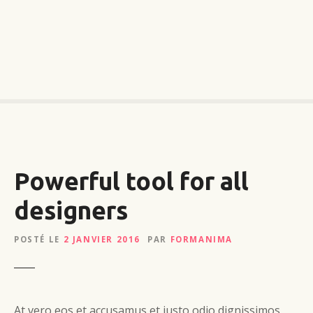
S
k
i
p
t
o
c
o
n
t
Powerful tool for all
e
n
designers
t
POSTÉ LE
2 JANVIER 2016
PAR
FORMANIMA
At vero eos et accusamus et iusto odio dignissimos