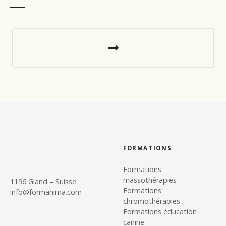
N
a
v
i
g
a
FORMATIONS
t
Formations
i
massothérapies
1196 Gland – Suisse
Formations
info@formanima.com
o
chromothérapies
Formations éducation
n
canine