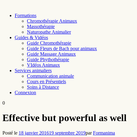
Skip
to
Formations
content
Chromothérapie Animaux
Massothérapie
Naturopathe Animalier
Guides & Vidéos
Guide Chromothérapie
Guide Fleurs de Bach pour animaux
Guide Massage Animaux
Guide Phythothérapie
VIdéos Animaux
Services animaliers
Communication animale
Cours en Présentiels
Soins à Distance
Connexion
0
Effective but powerful as well
Posté le
18 janvier 2016
19 septembre 2019
par
Formanima