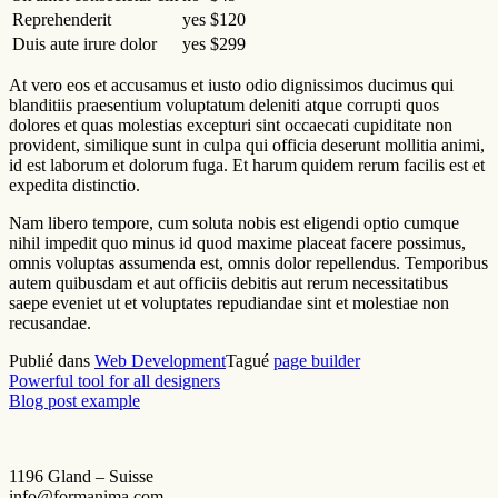
Reprehenderit
yes
$120
Duis aute irure dolor
yes
$299
At vero eos et accusamus et iusto odio dignissimos ducimus qui
blanditiis praesentium voluptatum deleniti atque corrupti quos
dolores et quas molestias excepturi sint occaecati cupiditate non
provident, similique sunt in culpa qui officia deserunt mollitia animi,
id est laborum et dolorum fuga. Et harum quidem rerum facilis est et
expedita distinctio.
Nam libero tempore, cum soluta nobis est eligendi optio cumque
nihil impedit quo minus id quod maxime placeat facere possimus,
omnis voluptas assumenda est, omnis dolor repellendus. Temporibus
autem quibusdam et aut officiis debitis aut rerum necessitatibus
saepe eveniet ut et voluptates repudiandae sint et molestiae non
recusandae.
Publié dans
Web Development
Tagué
page builder
Navigation
Powerful tool for all designers
Blog post example
de
l’article
1196 Gland – Suisse
info@formanima.com