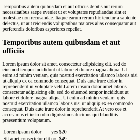
Temporibus autem quibusdam et aut officiis debitis aut rerum
necessitatibus saepe eveniet ut et voluptates repudiandae sint et
molestiae non recusandae. Itaque earum rerum hic tenetur a sapiente
delectus, ut aut reiciendis voluptatibus maiores alias consequatur aut
perferendis doloribus asperiores repellat.
Temporibus autem quibusdam et aut
officiis
Lorem ipsum dolor sit amet, consectetur adipisicing elit, sed do
eiusmod tempor incididunt ut labore et dolore magna aliqua. Ut
enim ad minim veniam, quis nostrud exercitation ullamco laboris nisi
ut aliquip ex ea commodo consequat. Duis aute irure dolor in
reprehenderit in voluptate velit.Lorem ipsum dolor amet laboris
consectetur adipisicing elit, sed do eiusmod tempor incididunt ut
labore et dolore magna aliqua. Ut enim ad minim veniam, quis
nostrud exercitation ullamco laboris nisi ut aliquip ex ea commodo
consequat. Duis aute irure dolor in reprehenderit.At vero eos et
accusamus et iusto odio dignissimos ducimus qui blanditiis
praesentium voluptatum.
Lorem ipsum dolor
yes
$20
Sit amet consectetur elit
no
$49