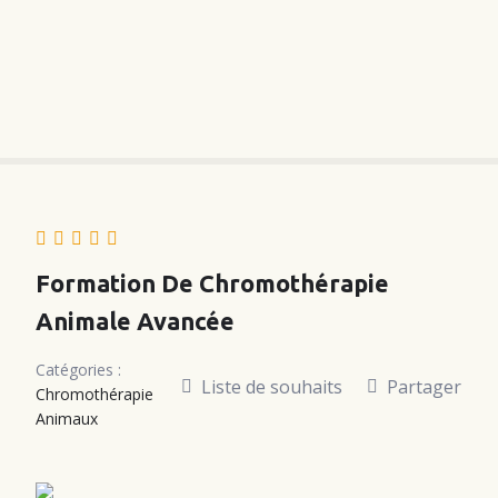
S
k
i
p
t
o
c
o
n
t
e
Formation De Chromothérapie
n
Animale Avancée
t
Catégories :
Liste de souhaits
Partager
Chromothérapie
Animaux