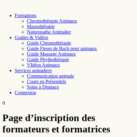
Skip
to
Formations
content
Chromothérapie Animaux
Massothérapie
Naturopathe Animalier
Guides & Vidéos
Guide Chromothérapie
Guide Fleurs de Bach pour animaux
Guide Massage Animaux
Guide Phythothérapie
VIdéos Animaux
Services animaliers
Communication animale
Cours en Présentiels
Soins à Distance
Connexion
0
Page d’inscription des
formateurs et formatrices