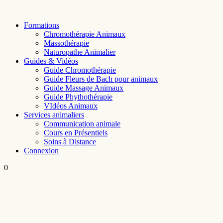
Skip
to
Formations
content
Chromothérapie Animaux
Massothérapie
Naturopathe Animalier
Guides & Vidéos
Guide Chromothérapie
Guide Fleurs de Bach pour animaux
Guide Massage Animaux
Guide Phythothérapie
VIdéos Animaux
Services animaliers
Communication animale
Cours en Présentiels
Soins à Distance
Connexion
0