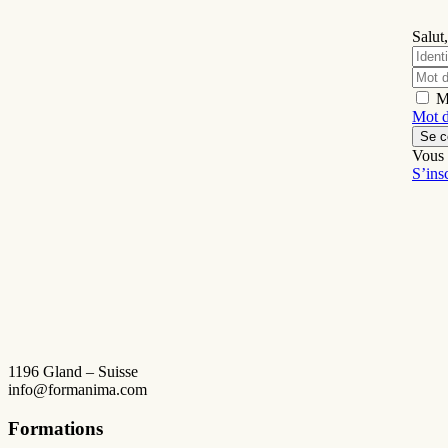
Salut,
M
Mot d
Se c
Vous 
S’ins
1196 Gland – Suisse
info@formanima.com
Formations