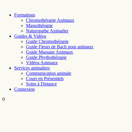
Skip
to
Formations
content
Chromothérapie Animaux
Massothérapie
Naturopathe Animalier
Guides & Vidéos
Guide Chromothérapie
Guide Fleurs de Bach pour animaux
Guide Massage Animaux
Guide Phythothérapie
VIdéos Animaux
Services animaliers
Communication animale
Cours en Présentiels
Soins à Distance
Connexion
0