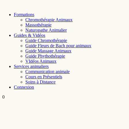
Skip
to
Formations
content
Chromothérapie Animaux
Massothérapie
Naturopathe Animalier
Guides & Vidéos
Guide Chromothérapie
Guide Fleurs de Bach pour animaux
Guide Massage Animaux
Guide Phythothérapie
VIdéos Animaux
Services animaliers
Communication animale
Cours en Présentiels
Soins à Distance
Connexion
0