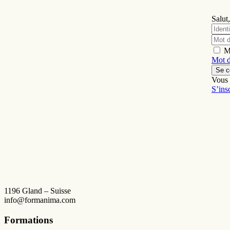
Salut,
M
Mot d
Se c
Vous 
S’ins
1196 Gland – Suisse
info@formanima.com
Formations